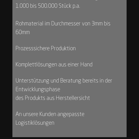
1.000 bis 500.000 Stück p.a.
Rohmaterial im Durchmesser von 3mm bis
60mm
Prozesssichere Produktion
Komplettlösungen aus einer Hand
Unterstützung und Beratung bereits in der
Entwicklungsphase
des Produkts aus Herstellersicht
An unsere Kunden angepasste
Logistiklösungen