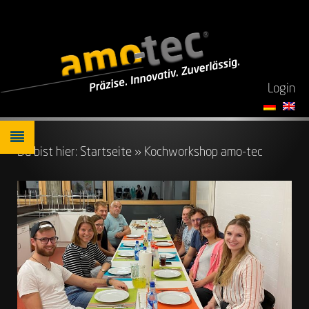
Login
Du bist hier:
Startseite
»
Kochworkshop amo-tec