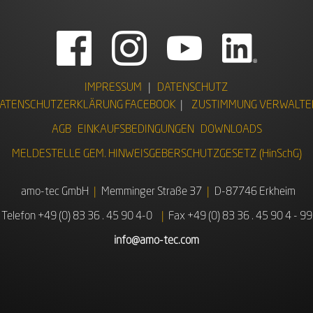
IMPRESSUM
|
DATENSCHUTZ
ATENSCHUTZERKLÄRUNG FACEBOOK
|
ZUSTIMMUNG VERWALTE
AGB
EINKAUFSBEDINGUNGEN
DOWNLOADS
MELDESTELLE GEM. HINWEISGEBERSCHUTZGESETZ (HinSchG)
amo-tec GmbH
Memminger Straße 37
D-87746 Erkheim
Telefon +49 (0) 83 36 . 45 90 4-0
Fax +49 (0) 83 36 . 45 90 4 - 99
info@amo-tec.com