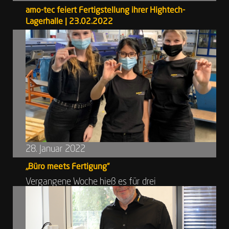
amo-tec feiert Fertigstellung ihrer Hightech-
Lagerhalle | 23.02.2022
Am vergangenen Mittwoch feiert die amo-tec
GmbH mit einer symbolischen Eröffnung die
Fertigstellung ihres Anbaus in der...
28. Januar 2022
„Büro meets Fertigung“
Vergangene Woche hieß es für drei
Mitarbeiterinnen aus den administrativen
Bereichen unseres Unternehmens „raus aus ...