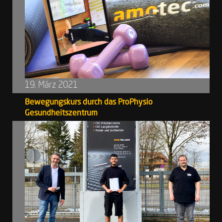
19. März 2021
Bewegungskurs durch das ProPhysio
Gesundheitszentrum
Im Rahmen des betrieblichen
Gesundheitsmanagements der SFB Group besteht
für unsere Mitarbeiterinnen und Mitarbeiter di...