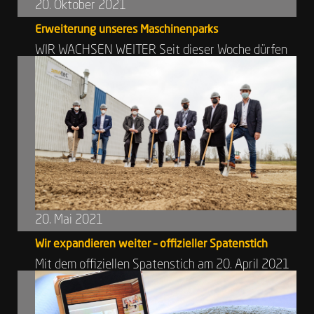
20. Oktober 2021
Erweiterung unseres Maschinenparks
WIR WACHSEN WEITER Seit dieser Woche dürfen
wir die neue Star SX-38 zu unserem
Maschinenpark zählen. Sie ist speziell ...
20. Mai 2021
Wir expandieren weiter – offizieller Spatenstich
Mit dem offiziellen Spatenstich am 20. April 2021
wurde der Grundstein für weiteres Wachstum
gelegt. Bis Ende des Jahre...