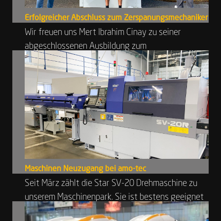
Erfolgreicher Abschluss zum Zerspanungsmechaniker
Wir freuen uns Mert Ibrahim Cinay zu seiner
abgeschlossenen Ausbildung zum
Zerspanungsmechaniker gratulieren zu dürfen....
Maschinen Neuzugang bei amo-tec
Seit März zählt die Star SV-20 Drehmaschine zu
unserem Maschinenpark. Sie ist bestens geeignet
für hochkomplexe Werks...